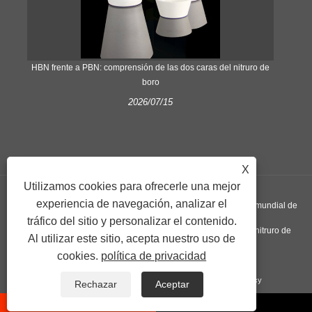
​HBN frente a PBN: comprensión de las dos caras del nitruro de
boro
2026/07/15
X
Utilizamos cookies para ofrecerle una mejor
experiencia de navegación, analizar el
Copyright © 2022 Nextgen Advanced Materials INC: proveedor mundial de
tráfico del sitio y personalizar el contenido.
placa de nitruro de silicio, crisol de grafito pirolítico y disco de nitruro de
Al utilizar este sitio, acepta nuestro uso de
cookies.
política de privacidad
aluminio. Todos los derechos reservados.
Enlaces
Sitemap
RSS
XML
Privacy Policy
Rechazar
Aceptar