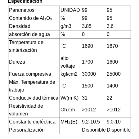
Especificación
Parámetros
UNIDAD
99
95
Contenido de Al₂O₃
%
99
95
Densidad
g/m3
3.85
3.6
absorción de agua
%
0
0
Temperatura de
°C
1690
1670
sinterización
alto
Dureza
1700
1600
voltaje
Fuerza compresiva
kgf/cm2
30000
25000
Máx. Temperatura de
°C
1500
1400
trabajo
Conductividad térmica
W/(m·K)
31
22
Resistividad de
Oh.cm
>1012
>1012
volumen
Constante dieléctrica
MHz(E)
9.2-10.5
9.0-10
Personalización
Disponible
Disponible